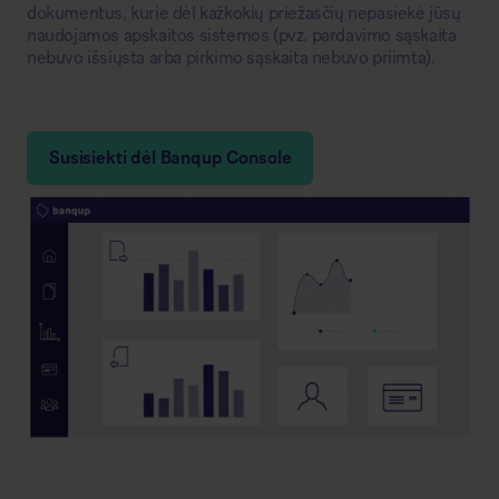
dokumentus, kurie dėl kažkokių priežasčių nepasiekė jūsų
naudojamos apskaitos sistemos (pvz. pardavimo sąskaita
nebuvo išsiųsta arba pirkimo sąskaita nebuvo priimta).
Susisiekti dėl Banqup Console