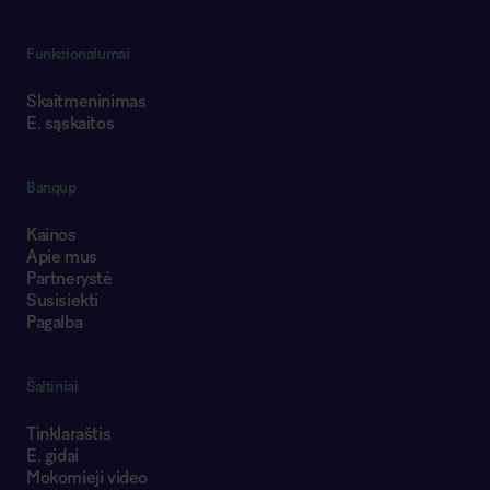
Funkcionalumai
Skaitmeninimas
E. sąskaitos
Banqup
Kainos
Apie mus
Partnerystė
Susisiekti
Pagalba
Šaltiniai
Tinklaraštis
E. gidai
Mokomieji video