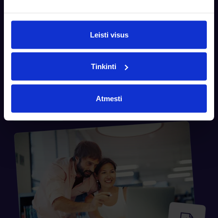
reikiamu laiku
Kadangi turite prieigą prie visų kliento duomenų, turėsite
Leisti visus
galimybę įžvelgti pinigų srautų tendencijas. Taip kursite dar
glaudesnį tarpusavio ryšį.
Tinkinti
Atmesti
Susisiekti