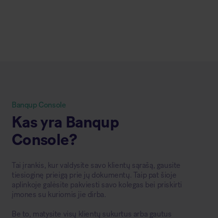
Banqup Console
Kas yra Banqup
Console?
Tai įrankis, kur valdysite savo klientų sąrašą, gausite
tiesioginę prieigą prie jų dokumentų. Taip pat šioje
aplinkoje galėsite pakviesti savo kolegas bei priskirti
įmones su kuriomis jie dirba.
Be to, matysite visų klientų sukurtus arba gautus