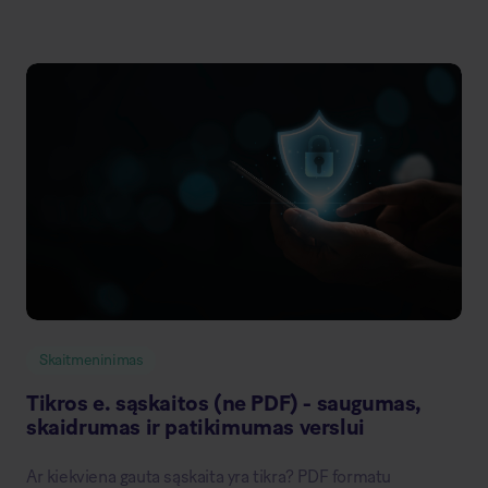
Skaitmeninimas
Tikros e. sąskaitos (ne PDF) - saugumas,
skaidrumas ir patikimumas verslui
Ar kiekviena gauta sąskaita yra tikra? PDF formatu