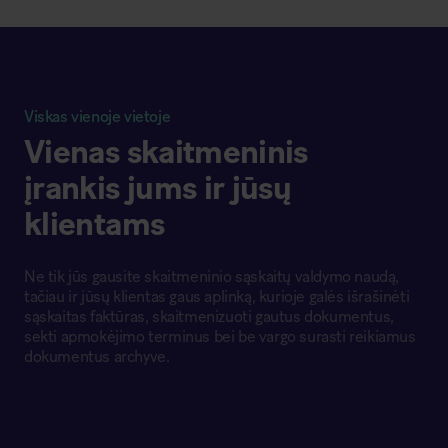
Viskas vienoje vietoje
Vienas skaitmeninis
įrankis jums ir jūsų
klientams
Ne tik jūs gausite skaitmeninio sąskaitų valdymo naudą,
tačiau ir jūsų klientas gaus aplinką, kurioje galės išrašinėti
sąskaitas faktūras, skaitmenizuoti gautus dokumentus,
sekti apmokėjimo terminus bei be vargo surasti reikiamus
dokumentus archyve.