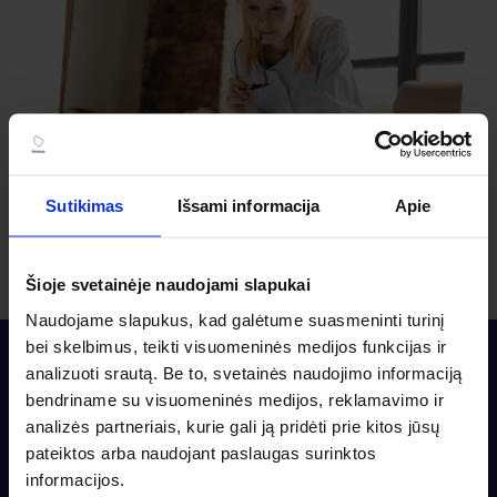
Sutikimas
Išsami informacija
Apie
Šioje svetainėje naudojami slapukai
Naudojame slapukus, kad galėtume suasmeninti turinį
bei skelbimus, teikti visuomeninės medijos funkcijas ir
analizuoti srautą. Be to, svetainės naudojimo informaciją
bendriname su visuomeninės medijos, reklamavimo ir
Įžvalgos
analizės partneriais, kurie gali ją pridėti prie kitos jūsų
Vertingos įžvalgos
pateiktos arba naudojant paslaugas surinktos
informacijos.