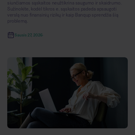
siunčiamos sąskaitos neužtikrina saugumo ir skaidrumo.
Sužinokite, kodėl tikros e. sąskaitos padeda apsaugoti
verslą nuo finansinių rizikų ir kaip Banqup sprendžia šią
problemą.
Sausis 27, 2026