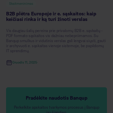
Skaitmeninimas
B2B plėtra Europoje ir e. sąskaitos: kaip
keičiasi rinka ir ką turi žinoti verslas
Vis daugiau šalių pereina prie privalomų B2B e. sąskaitų -
PDF formato sąskaitos vis dažniau nebepriimamos. Su
Banqup smulkus ir vidutinis verslas gali lengvai siųsti, gauti
ir archyvuoti e. sąskaitas vienoje sistemoje, be papildomų
IT sprendimų.
Gruodis 11, 2025
Pradėkite naudotis Banqup
Perkelkite apskaitos tvarkymos procesus į Banqup
jau šiandien.