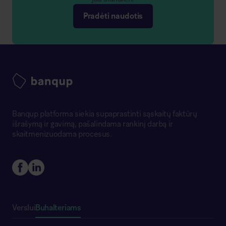
Pradėti naudotis
Banqup platforma siekia supaprastinti sąskaitų faktūrų
išrašymą ir gavimą, pašalindama rankinį darbą ir
skaitmenizuodama procesus.
Buhalteriams
Verslui