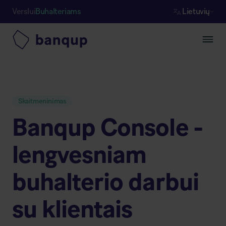
Verslui
Buhalteriams
Lietuvių
Skaitmeninimas
Banqup Console -
lengvesniam
buhalterio darbui
su klientais