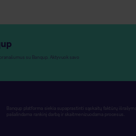
qup
o pranašumus su Banqup. Aktyvuok savo
Banqup platforma siekia supaprastinti sąskaitų faktūrų išrašymą
pašalindama rankinį darbą ir skaitmenizuodama procesus.