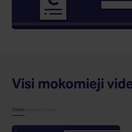
Visi mokomieji vid
Viskas
Banqup
Console