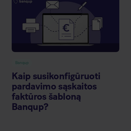
Banqup
Kaip susikonfigūruoti
pardavimo sąskaitos
faktūros šabloną
Banqup?