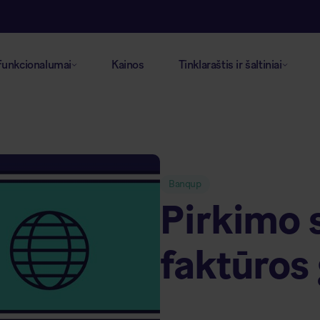
Funkcionalumai
Kainos
Tinklaraštis ir šaltiniai
Banqup
Pirkimo 
faktūros