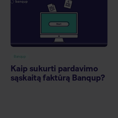
Banqup
Kaip sukurti pardavimo
sąskaitą faktūrą Banqup?