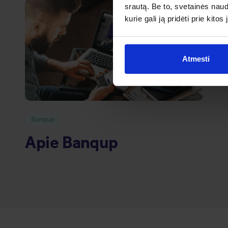
srautą. Be to, svetainės nau
kurie gali ją pridėti prie kit
Atmesti
Banqup
Apie Banqup