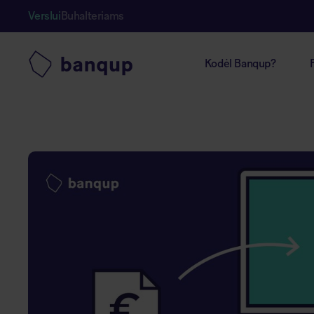
Verslui
Buhalteriams
Kodėl Banqup?