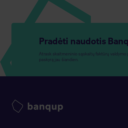
Pradėti naudotis Ban
Atrask skaitmeninio sąskaitų faktūrų valdym
paskyrą jau šiandien.