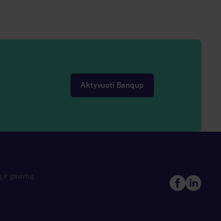
Aktyvuoti Banqup
 ir gavimą,