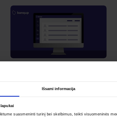
Banqup
Kaip pridėti naują tiekėją
Banqup?
Išsami informacija
slapukai
tume suasmeninti turinį bei skelbimus, teikti visuomeninės medij