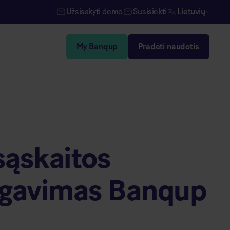
Užsisakyti demo
Susisiekti
Lietuvių
My Banqup
Pradėti naudotis
sąskaitos
 gavimas Banqup