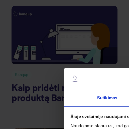
Banqup
Kaip pridėti naują
produktą Banqup?
Sutikimas
Šioje svetainėje naudojami 
Naudojame slapukus, kad galė