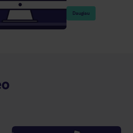
Daugiau
eo