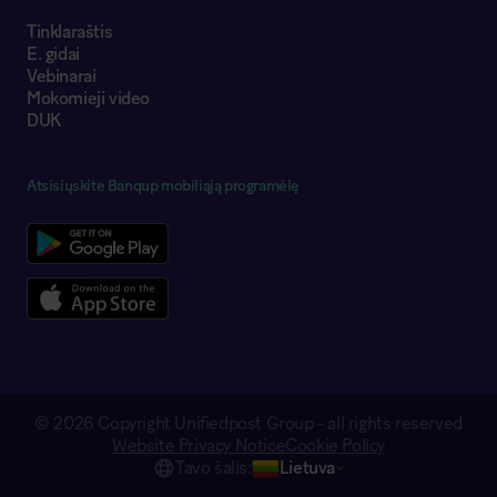
Tinklaraštis
E. gidai
Vebinarai
Mokomieji video
DUK
Atsisiųskite Banqup mobiliąją programėlę
© 2026 Copyright Unifiedpost Group - all rights reserved
Website Privacy Notice
Cookie Policy
Tavo šalis:
Lietuva