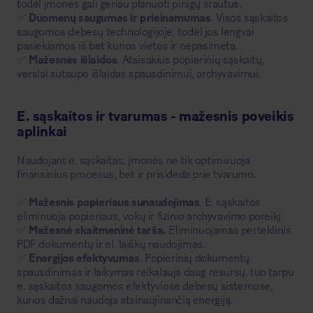
todėl įmonės gali geriau planuoti pinigų srautus.
✅
Duomenų saugumas ir prieinamumas
. Visos sąskaitos
saugomos debesų technologijoje, todėl jos lengvai
pasiekiamos iš bet kurios vietos ir nepasimeta.
✅
Mažesnės išlaidos
. Atsisakius popierinių sąskaitų,
verslai sutaupo išlaidas spausdinimui, archyvavimui.
E. sąskaitos ir tvarumas - mažesnis poveikis
aplinkai
Naudojant e. sąskaitas, įmonės ne tik optimizuoja
finansinius procesus, bet ir prisideda prie tvarumo.
✅
Mažesnis popieriaus sunaudojimas
. E. sąskaitos
eliminuoja popieriaus, vokų ir fizinio archyvavimo poreikį.
✅
Mažesnė skaitmeninė tarša.
Eliminuojamas perteklinis
PDF dokumentų ir el. laiškų naudojimas.
✅
Energijos efektyvumas
. Popierinių dokumentų
spausdinimas ir laikymas reikalauja daug resursų, tuo tarpu
e. sąskaitos saugomos efektyviose debesų sistemose,
kurios dažnai naudoja atsinaujinančią energiją.