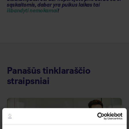
sąskaitomis, dabar yra puikus laikas tai
išbandyti nemokamai
!
Panašūs tinklaraščio
straipsniai