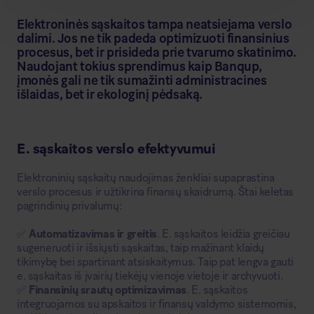
Elektroninės sąskaitos tampa neatsiejama verslo
dalimi. Jos ne tik padeda optimizuoti finansinius
procesus, bet ir prisideda prie tvarumo skatinimo.
Naudojant tokius sprendimus kaip Banqup,
įmonės gali ne tik sumažinti administracines
išlaidas, bet ir ekologinį pėdsaką.
E. sąskaitos verslo efektyvumui
Elektroninių sąskaitų naudojimas ženkliai supaprastina
verslo procesus ir užtikrina finansų skaidrumą. Štai keletas
pagrindinių privalumų:
✅
Automatizavimas ir greitis
. E. sąskaitos leidžia greičiau
sugeneruoti ir išsiųsti sąskaitas, taip mažinant klaidų
tikimybę bei spartinant atsiskaitymus. Taip pat lengva gauti
e. sąskaitas iš įvairių tiekėjų vienoje vietoje ir archyvuoti.
✅
Finansinių srautų optimizavimas
. E. sąskaitos
integruojamos su apskaitos ir finansų valdymo sistemomis,