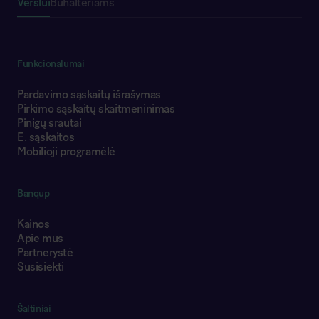
Verslui
Buhalteriams
Funkcionalumai
Pardavimo sąskaitų išrašymas
Pirkimo sąskaitų skaitmeninimas
Pinigų srautai
E. sąskaitos
Mobilioji programėlė
Banqup
Kainos
Apie mus
Partnerystė
Susisiekti
Šaltiniai