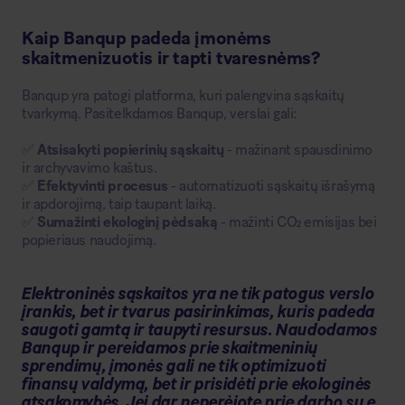
Kaip Banqup padeda įmonėms
skaitmenizuotis ir tapti tvaresnėms?
Banqup yra patogi platforma, kuri palengvina sąskaitų
tvarkymą. Pasitelkdamos Banqup, verslai gali:
✅
Atsisakyti popierinių sąskaitų
- mažinant spausdinimo
ir archyvavimo kaštus.
✅
Efektyvinti procesus
- automatizuoti sąskaitų išrašymą
ir apdorojimą, taip taupant laiką.
✅
Sumažinti ekologinį pėdsaką
- mažinti CO₂ emisijas bei
popieriaus naudojimą.
Elektroninės sąskaitos yra ne tik patogus verslo
įrankis, bet ir tvarus pasirinkimas, kuris padeda
saugoti gamtą ir taupyti resursus. Naudodamos
Banqup ir pereidamos prie skaitmeninių
sprendimų, įmonės gali ne tik optimizuoti
finansų valdymą, bet ir prisidėti prie ekologinės
atsakomybės. Jei dar neperėjote prie darbo su e.