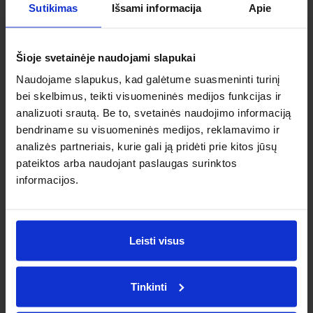
Sutikimas
Išsami informacija
Apie
Šioje svetainėje naudojami slapukai
Naudojame slapukus, kad galėtume suasmeninti turinį
bei skelbimus, teikti visuomeninės medijos funkcijas ir
analizuoti srautą. Be to, svetainės naudojimo informaciją
Skaitmeninimas
bendriname su visuomeninės medijos, reklamavimo ir
B2B e. sąskaitos: ką turi žinoti smulkus ir
analizės partneriais, kurie gali ją pridėti prie kitos jūsų
vidutinis verslas?
pateiktos arba naudojant paslaugas surinktos
informacijos.
„Sistema nepriima PDF sąskaitos.“ – vis daugiau B2B
klientų taip atsako savo tiekėjams. Struktūrizuotos e.
sąskaitos ir siuntimas tampa nauju standartu ES. Ar jūsų
verslas pasiruošęs?
Leisti visus
February 23, 2026
Tinkinti