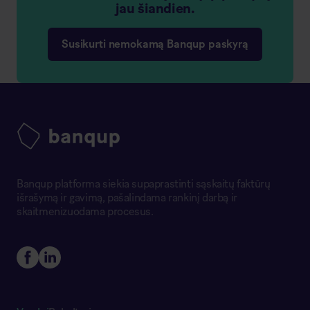
jau šiandien.
Susikurti nemokamą Banqup paskyrą
Banqup platforma siekia supaprastinti sąskaitų faktūrų
išrašymą ir gavimą, pašalindama rankinį darbą ir
skaitmenizuodama procesus.