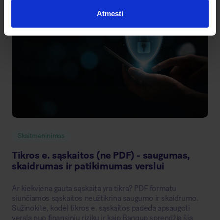
Atmesti
Skaitmeninimas
Tikros e. sąskaitos (ne PDF) - saugumas,
skaidrumas ir patikimumas verslui
Ar kiekviena gauta sąskaita yra tikra? PDF formatu
siunčiamos sąskaitos neužtikrina saugumo ir skaidrumo.
Sužinokite, kodėl tikros e. sąskaitos padeda apsaugoti
verslą nuo finansinių rizikų ir kaip Banqup sprendžia šią