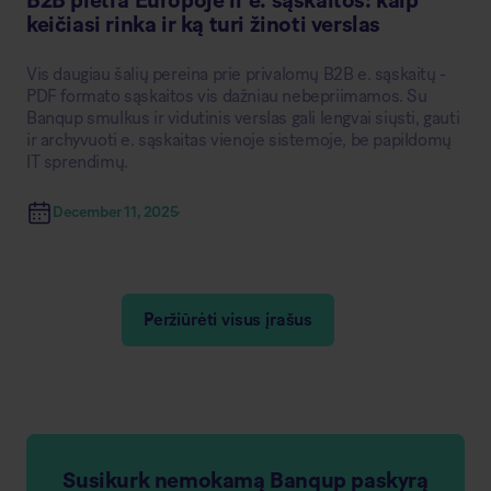
B2B plėtra Europoje ir e. sąskaitos: kaip
keičiasi rinka ir ką turi žinoti verslas
Vis daugiau šalių pereina prie privalomų B2B e. sąskaitų -
PDF formato sąskaitos vis dažniau nebepriimamos. Su
Banqup smulkus ir vidutinis verslas gali lengvai siųsti, gauti
ir archyvuoti e. sąskaitas vienoje sistemoje, be papildomų
IT sprendimų.
December 11, 2025
Peržiūrėti visus įrašus
Susikurk nemokamą Banqup paskyrą